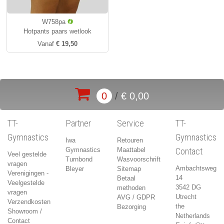
W758pa
Hotpants paars wetlook
Vanaf
€ 19,50
0
/
€ 0,00
TT-
Partner
Service
TT-
Gymnastics
Gymnastics
Iwa
Retouren
Gymnastics
Maattabel
Contact
Veel gestelde
Turnbond
Wasvoorschrift
vragen
Ambachtsweg
Bleyer
Sitemap
Verenigingen -
14
Betaal
Veelgestelde
3542 DG
methoden
vragen
Utrecht
AVG / GDPR
Verzendkosten
the
Bezorging
Showroom /
Netherlands
Contact