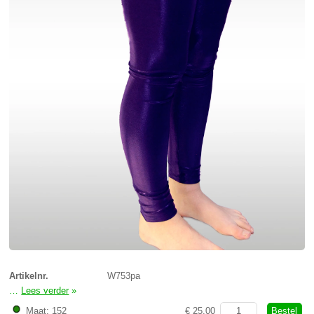
Artikelnr.
W753pa
…
Lees verder
»
Legging enkellang W753pa
Bestel
Maat: 152
€ 25,00