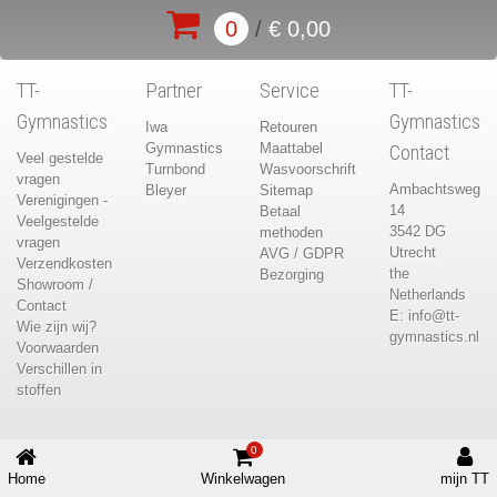
0
/
€ 0,00
TT-
Partner
Service
TT-
Gymnastics
Gymnastics
Iwa
Retouren
Gymnastics
Maattabel
Contact
Veel gestelde
Turnbond
Wasvoorschrift
vragen
Ambachtsweg
Bleyer
Sitemap
Verenigingen -
14
Betaal
Veelgestelde
3542 DG
methoden
vragen
Utrecht
AVG / GDPR
Verzendkosten
the
Bezorging
Showroom /
Netherlands
Contact
E:
info@tt-
Wie zijn wij?
gymnastics.nl
Voorwaarden
Verschillen in
stoffen
0
Home
Winkelwagen
mijn TT