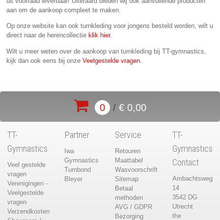
uit voorraad leverbaar! Uiteraard bieden wij ook aanvullende producten
aan om de aankoop compleet te maken.
Op onze website kan ook turnkleding voor jongens besteld worden, wilt u
direct naar de herencollectie
klik hier.
Wilt u meer weten over de aankoop van turnkleding bij TT-gymnastics,
kijk dan ook eens bij onze
Veelgestelde vragen.
0
/
€ 0,00
TT-
Partner
Service
TT-
Gymnastics
Gymnastics
Iwa
Retouren
Gymnastics
Maattabel
Contact
Veel gestelde
Turnbond
Wasvoorschrift
vragen
Ambachtsweg
Bleyer
Sitemap
Verenigingen -
14
Betaal
Veelgestelde
3542 DG
methoden
vragen
Utrecht
AVG / GDPR
Verzendkosten
the
Bezorging