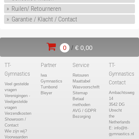
Ruilen/ Retourneren
Garantie / Klacht / Contact
0
/
€ 0,00
TT-
Partner
Service
TT-
Gymnastics
Gymnastics
Iwa
Retouren
Gymnastics
Maattabel
Contact
Veel gestelde
Turnbond
Wasvoorschrift
vragen
Ambachtsweg
Bleyer
Sitemap
Verenigingen -
14
Betaal
Veelgestelde
3542 DG
methoden
vragen
Utrecht
AVG / GDPR
Verzendkosten
the
Bezorging
Showroom /
Netherlands
Contact
E:
info@tt-
Wie zijn wij?
gymnastics.nl
Voorwaarden