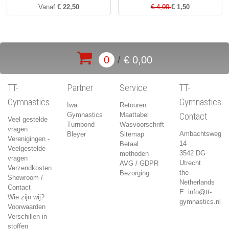
Vanaf
€ 22,50
€ 4,00
€ 1,50
0
/
€ 0,00
TT-
Partner
Service
TT-
Gymnastics
Gymnastics
Iwa
Retouren
Gymnastics
Maattabel
Contact
Veel gestelde
Turnbond
Wasvoorschrift
vragen
Ambachtsweg
Bleyer
Sitemap
Verenigingen -
14
Betaal
Veelgestelde
3542 DG
methoden
vragen
Utrecht
AVG / GDPR
Verzendkosten
the
Bezorging
Showroom /
Netherlands
Contact
E:
info@tt-
Wie zijn wij?
gymnastics.nl
Voorwaarden
Verschillen in
stoffen