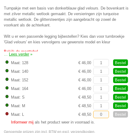
Turnpakje met een basis van donkerblauw glad velours. De bovenkant is
met zilver metallic wetlook gemaakt. De versieringen zijn turquoise
metallic wetlook. De glittersteentjes zijn aangebracht op zowel de
voorkant als de achterkant.
Wilt u er een passende legging bijbestellen? Kies dan voor turnbroekje
'Glad velours' en kies vervolgens uw gewenste model en kleur
Bekijk de maattabel
…
Lees verder
»
Bestel
Maat: 128
€ 46,00
Bestel
Maat: 140
€ 46,00
Bestel
Maat: 152
€ 46,00
Bestel
Maat: 164
€ 46,00
Bestel
Maat: S
€ 48,50
Bestel
Maat: M
€ 48,50
Bestel
Maat: L
€ 48,50
Informeer mij
als het product weer in voorraad is.
Genoemde prijzen zijn incl. BTW en excl.
verzendkosten
.