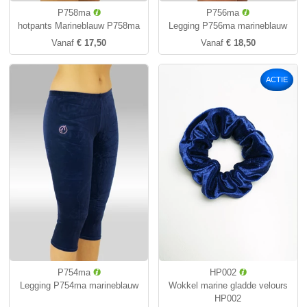
P758ma
P756ma
hotpants Marineblauw P758ma
Legging P756ma marineblauw
Vanaf
€ 17,50
Vanaf
€ 18,50
ACTIE
P754ma
HP002
Legging P754ma marineblauw
Wokkel marine gladde velours
HP002