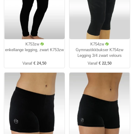
K753zw
K754zw
enkellange legging, zwart K753zw
Gymnastikkbukser K754zw
Legging 3/4 zwart velours
Vanaf
€ 24,50
Vanaf
€ 22,50