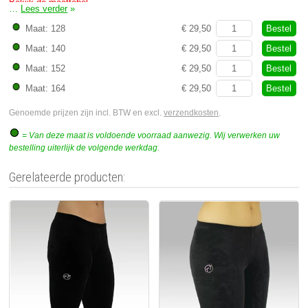
Bekijk de maattabel
…
Lees verder
»
Bestel
Maat: 128
€ 29,50
Bestel
Maat: 140
€ 29,50
Bestel
Maat: 152
€ 29,50
Bestel
Maat: 164
€ 29,50
Genoemde prijzen zijn incl. BTW en excl.
verzendkosten
.
= Van deze maat is voldoende voorraad aanwezig. Wij verwerken uw
bestelling uiterlijk de volgende werkdag.
Gerelateerde producten: