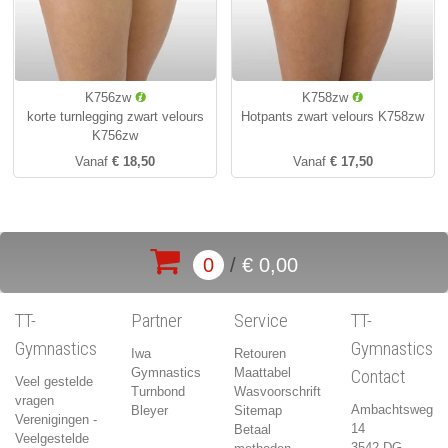
K756zw
K758zw
korte turnlegging zwart velours
Hotpants zwart velours K758zw
K756zw
Vanaf
€ 18,50
Vanaf
€ 17,50
0
/
€ 0,00
TT-
Partner
Service
TT-
Gymnastics
Gymnastics
Iwa
Retouren
Gymnastics
Maattabel
Contact
Veel gestelde
Turnbond
Wasvoorschrift
vragen
Ambachtsweg
Bleyer
Sitemap
Verenigingen -
14
Betaal
Veelgestelde
3542 DG