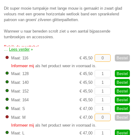
Dit super mooie turnpakje met lange mouw is gemaakt in zwart glad
velours met een groene horizontale wetlook band een sprankelend
patroon van groen/ zilveren glitterpailletten.
Wanneer u naar beneden scrolt ziet u een aantal bijpassende
turnbroekjes en accessoires.
Bekijk de maattabel
…
Lees verder
»
Bestel
Maat: 116
€ 45,50
Informeer mij
als het product weer in voorraad is.
Bestel
Maat: 128
€ 45,50
Bestel
Maat: 140
€ 45,50
Bestel
Maat: 152
€ 45,50
Bestel
Maat: 164
€ 45,50
Bestel
Maat: S
€ 47,00
Bestel
Maat: M
€ 47,00
Informeer mij
als het product weer in voorraad is.
Bestel
Maat: L
€ 47,00