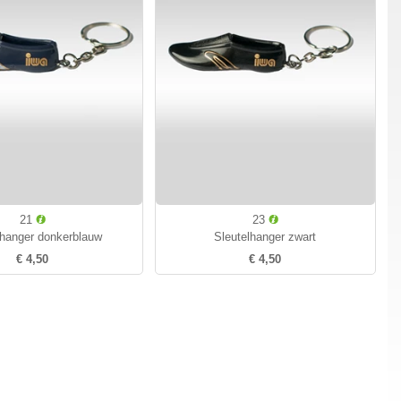
21
23
lhanger donkerblauw
Sleutelhanger zwart
€ 4,50
€ 4,50