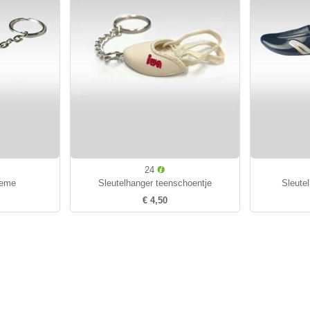
24
reme
Sleutelhanger teenschoentje
Sleute
€ 4,50