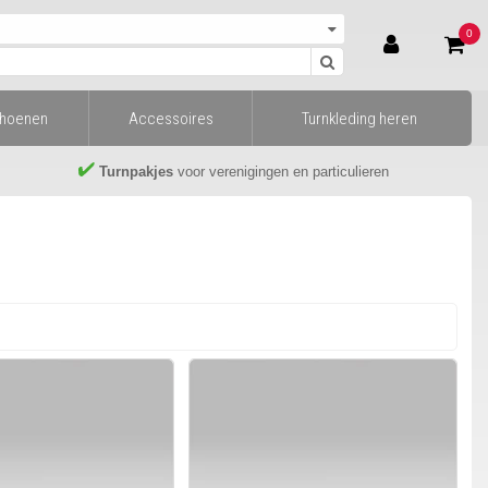
0
choenen
Accessoires
Turnkleding heren
Turnpakjes
voor verenigingen en particulieren