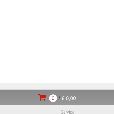
0
/
€ 0,00
Service