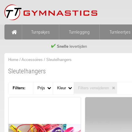
Turnpakjes
Turnlegging
Turnleertjes
Snelle
levertijden
Home
/
Accessoires
/
Sleutelhangers
Sleutelhangers
Filters:
Prijs
Kleur
Filters verwijderen