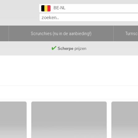
BE-NL
Scrunchies (nu in de aanbieding!)
Turns
Scherpe
prijzen