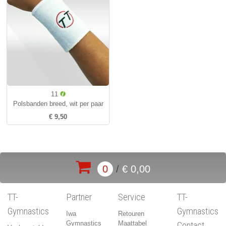
11
Polsbanden breed, wit per paar
€ 9,50
0
/
€ 0,00
TT-
Partner
Service
TT-
Gymnastics
Gymnastics
Iwa
Retouren
Gymnastics
Maattabel
Contact