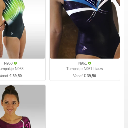
N968
N961
urnpakje N968
Turnpakje N961 blauw
Vanaf
€ 39,50
Vanaf
€ 39,50