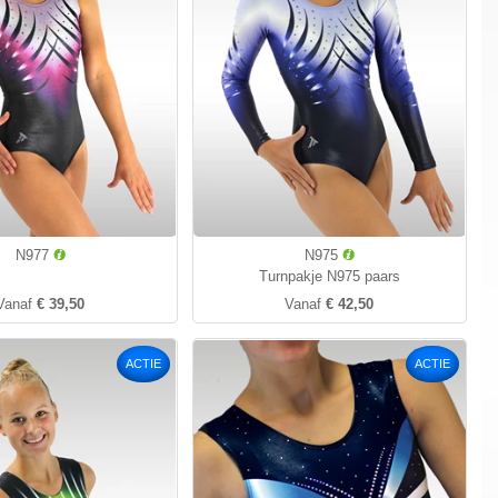
N977
N975
Turnpakje N975 paars
Vanaf
€ 39,50
Vanaf
€ 42,50
ACTIE
ACTIE