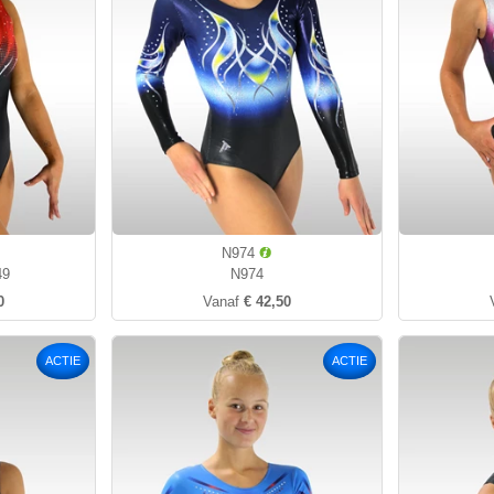
N974
49
N974
0
Vanaf
€ 42,50
ACTIE
ACTIE