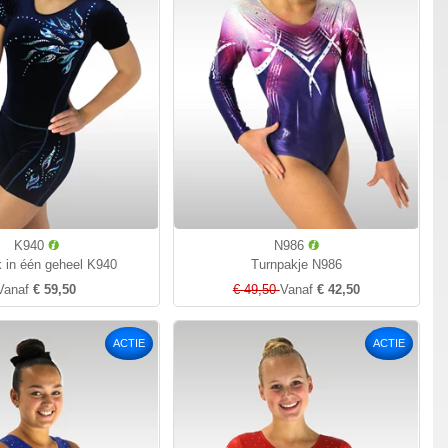
K940
N986
 in één geheel K940
Turnpakje N986
Vanaf
€ 59,50
€ 49,50
Vanaf
€ 42,50
ACTIE
ACTIE