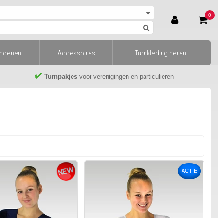
0
choenen
Accessoires
Turnkleding heren
Turnpakjes
voor verenigingen en particulieren
ACTIE