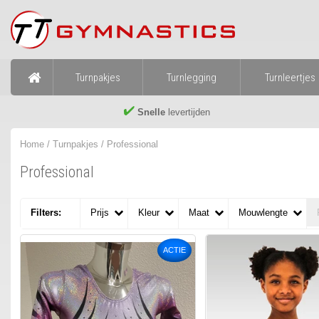
Turnpakjes
Turnlegging
Turnleertjes
Snelle
levertijden
Home
/
Turnpakjes
/
Professional
Professional
Filters:
Prijs
Kleur
Maat
Mouwlengte
ACTIE