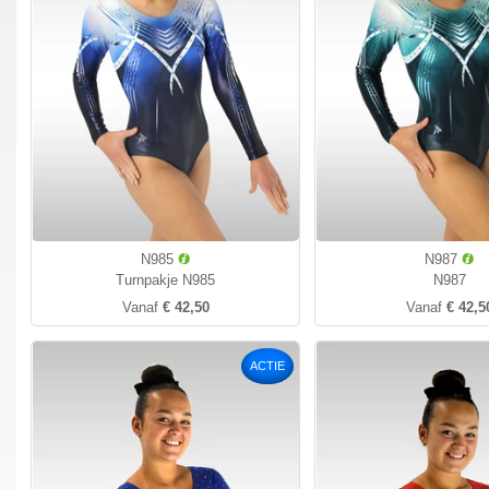
N985
N987
Turnpakje N985
N987
Vanaf
€ 42,50
Vanaf
€ 42,5
ACTIE