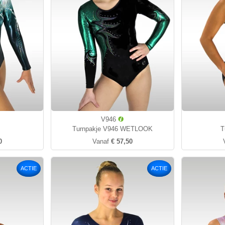
V946
Turnpakje V946 WETLOOK
T
0
Vanaf
€ 57,50
ACTIE
ACTIE