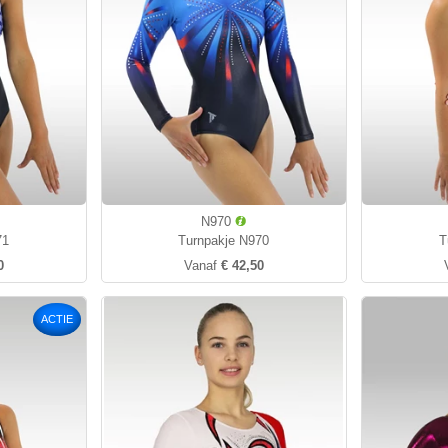
N970
71
Turnpakje N970
T
0
Vanaf
€ 42,50
ACTIE