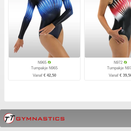
N965
N972
Turnpakje N965
Turnpakje N9
Vanaf
€ 42,50
Vanaf
€ 39,5