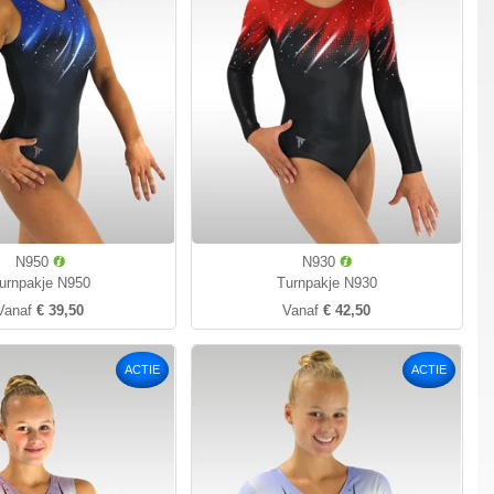
N950
N930
urnpakje N950
Turnpakje N930
Vanaf
€ 39,50
Vanaf
€ 42,50
ACTIE
ACTIE