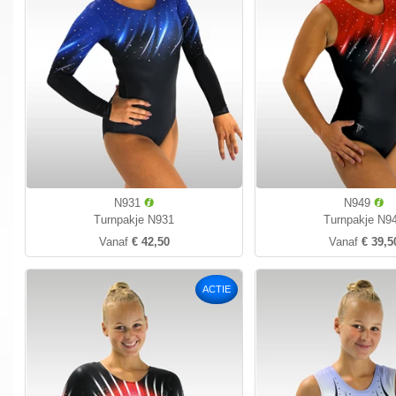
N931
N949
Turnpakje N931
Turnpakje N9
Vanaf
€ 42,50
Vanaf
€ 39,5
ACTIE