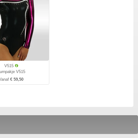
V515
urnpakje V515
Vanaf
€ 59,50