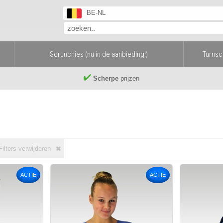
BE-NL
Scrunchies (nu in de aanbieding!)
Turns
Scherpe
prijzen
Filters verwijderen
ACTIE
ACTIE