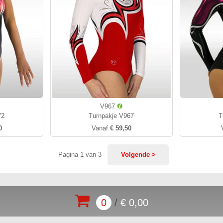
V967
72
Turnpakje V967
T
0
Vanaf
€ 59,50
Pagina 1 van 3
Volgende >
0
/
€ 0,00