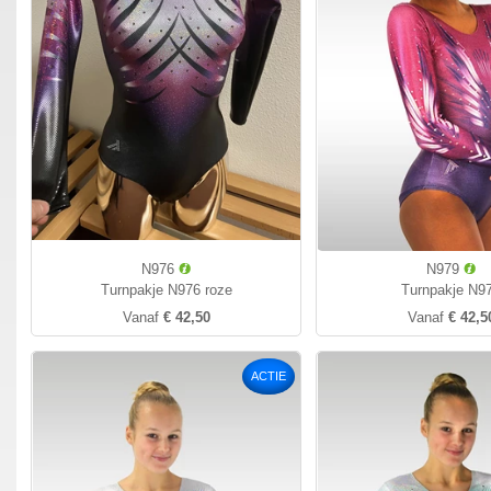
N976
N979
Turnpakje N976 roze
Turnpakje N9
Vanaf
€ 42,50
Vanaf
€ 42,5
ACTIE