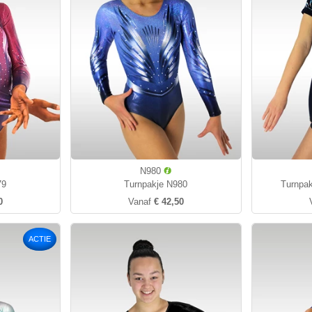
N980
79
Turnpakje N980
Turnpak
0
Vanaf
€ 42,50
ACTIE