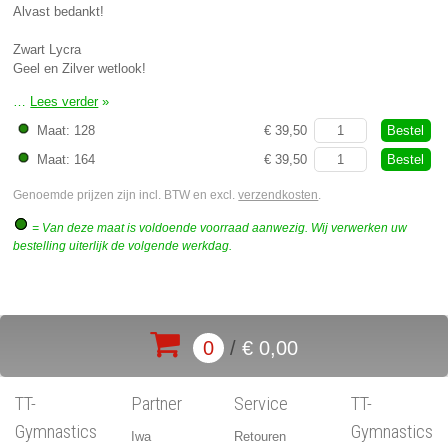
Alvast bedankt!
Zwart Lycra
Geel en Zilver wetlook!
…
Lees verder
»
boys tenue SV Zalk
Bestel
Maat: 128
€ 39,50
Bestel
Maat: 164
€ 39,50
Genoemde prijzen zijn incl. BTW en excl.
verzendkosten
.
= Van deze maat is voldoende voorraad aanwezig. Wij verwerken uw
bestelling uiterlijk de volgende werkdag.
0
/
€ 0,00
TT-
Partner
Service
TT-
Gymnastics
Gymnastics
Iwa
Retouren