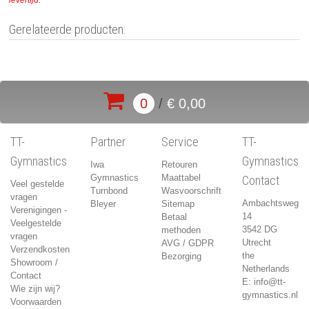
levertijd.
Gerelateerde producten:
0
/
€ 0,00
TT-
Partner
Service
TT-
Gymnastics
Gymnastics
Iwa
Retouren
Gymnastics
Maattabel
Contact
Veel gestelde
Turnbond
Wasvoorschrift
vragen
Ambachtsweg
Bleyer
Sitemap
Verenigingen -
14
Betaal
Veelgestelde
3542 DG
methoden
vragen
Utrecht
AVG / GDPR
Verzendkosten
the
Bezorging
Showroom /
Netherlands
Contact
E:
info@tt-
Wie zijn wij?
gymnastics.nl
Voorwaarden