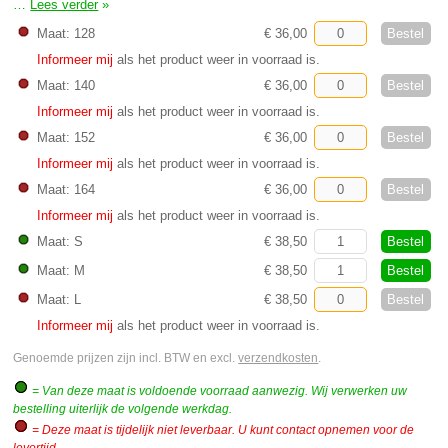
…
Lees verder
»
Turnpak Heren Dok ede
Bestel
Maat: 128
€ 36,00
Informeer mij
als het product weer in voorraad is.
Bestel
Maat: 140
€ 36,00
Informeer mij
als het product weer in voorraad is.
Bestel
Maat: 152
€ 36,00
Informeer mij
als het product weer in voorraad is.
Bestel
Maat: 164
€ 36,00
Informeer mij
als het product weer in voorraad is.
Bestel
Maat: S
€ 38,50
Bestel
Maat: M
€ 38,50
Bestel
Maat: L
€ 38,50
Informeer mij
als het product weer in voorraad is.
Genoemde prijzen zijn incl. BTW en excl.
verzendkosten
.
= Van deze maat is voldoende voorraad aanwezig. Wij verwerken uw
bestelling uiterlijk de volgende werkdag.
= Deze maat is tijdelijk niet leverbaar. U kunt contact opnemen voor de