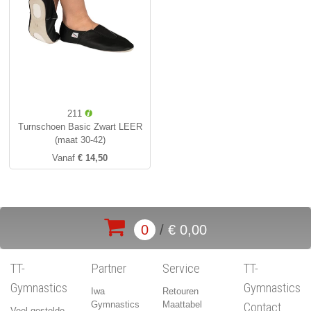
211
Turnschoen Basic Zwart LEER
(maat 30-42)
Vanaf
€ 14,50
0
/
€ 0,00
TT-
Partner
Service
TT-
Gymnastics
Gymnastics
Iwa
Retouren
Gymnastics
Maattabel
Contact
Veel gestelde