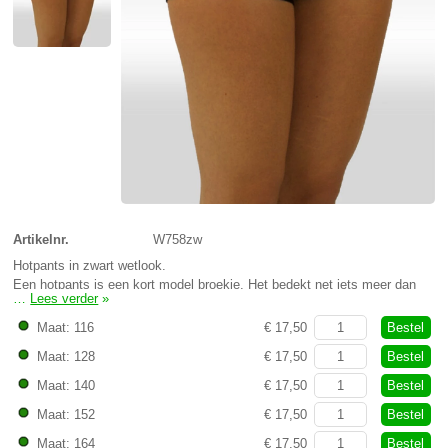
Artikelnr.
W758zw
Hotpants in zwart wetlook.
Een hotpants is een kort model broekje. Het bedekt net iets meer dan
…
Lees verder
»
het turnpakje doet.
Bestel
Maat: 116
€ 17,50
Bestel
Maat: 128
€ 17,50
Bestel
Maat: 140
€ 17,50
Bestel
Maat: 152
€ 17,50
Bestel
Maat: 164
€ 17,50